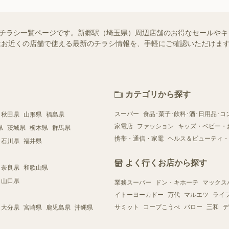
せ）のチラシ一覧ページです。新郷駅（埼玉県）周辺店舗のお得なセールや
ー）ではお近くの店舗で使える最新のチラシ情報を、手軽にご確認いただけ
カテゴリから探す
スーパー
食品･菓子･飲料･酒･日用品･コ
秋田県
山形県
福島県
家電店
ファッション
キッズ・ベビー・
県
茨城県
栃木県
群馬県
携帯・通信・家電
ヘルス＆ビューティ・
石川県
福井県
よく行くお店から探す
奈良県
和歌山県
山口県
業務スーパー
ドン・キホーテ
マックス
イトーヨーカドー
万代
マルエツ
ライ
サミット
コープこうべ
バロー
三和
デ
大分県
宮崎県
鹿児島県
沖縄県