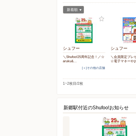
新着順
シュフー
シュフー
＼Shufoo!25周年記念！／☆
＼会員限定プレ
aruku&…
☆電子マネーや
[＋]その他の店舗
1~2枚目/2枚
新郷駅付近のShufoo!お知らせ