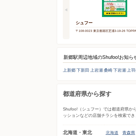
シュフー
〒108-0023 東京都港区芝浦3-19-26 TOP
新郷駅周辺地域のShufoo!お知
上新郷
下新田
上岩瀬
桑崎
下岩瀬
上羽
都道府県から探す
Shufoo!（シュフー）では都道府
ッションなどの店舗チラシを検索でき
北海道・東北
北海道
青森県