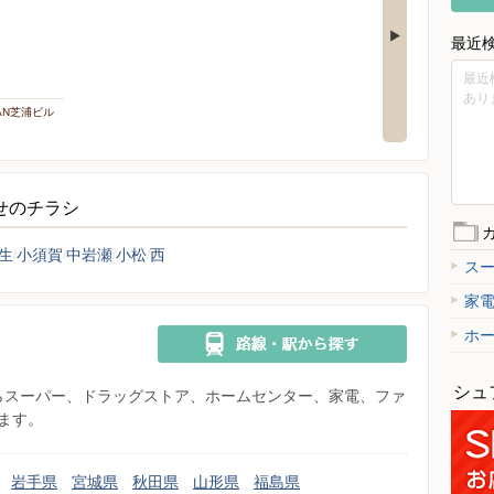
最近
最近
あり
PAN芝浦ビル
らせのチラシ
生
小須賀
中岩瀬
小松
西
ス
家
ホ
シュ
県からスーパー、ドラッグストア、ホームセンター、家電、ファ
ます。
岩手県
宮城県
秋田県
山形県
福島県