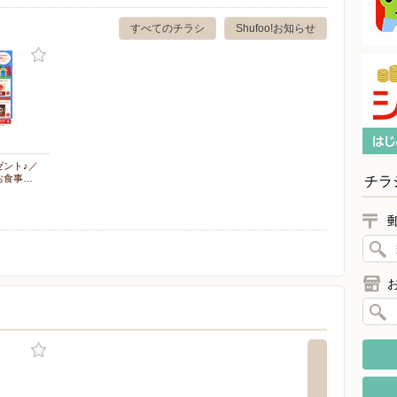
すべてのチラシ
Shufoo!お知らせ
ゼント♪／
お食事…
チラ