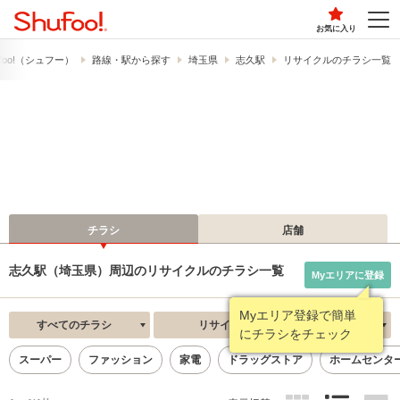
お気に入り
foo!​（シュフー）
路線・駅から探す
埼玉県
志久駅
リサイクルのチラシ一覧
チラシ
店舗
志久駅（埼玉県）周辺のリサイクルのチラシ一覧
Myエリアに登録
Myエリア登録で簡単
すべてのチラシ
リサイクル
新着順
にチラシをチェック
スーパー
ファッション
家電
ドラッグストア
ホームセンタ