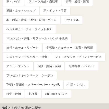
車・バイク
スポーツ用品・自転車
携帯・通信・家電
通販・ネットショップ
花・ギフト・手芸
本・雑誌・音楽・DVD・映画・ゲーム
リサイクル
ヘルス&ビューティ・フィットネス
マンション・戸建・リフォーム・レンタル収納
旅行・ホテル・リゾート
学習塾・カルチャー・教育・教習所
レストラン・デリバリー・外食
フォトスタジオ・プリントサービス
アミューズメント
保険・共済・金融
冠婚葬祭・イベント
プレゼントキャンペーン・クーポン
TV局・新聞社・フリーペーパー・その他
生活・くらし
政党・政治
郵便局
Shufoo!お知らせ
よく行くお店から探す