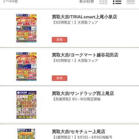
1〜4/4枚
表示切替
買取大吉/TRIALsmart上尾小泉店
【3日間限定！】大買取フェア
新着
買取大吉/ヨークマート越谷花田店
【3日間限定！】大買取フェア
新着
買取大吉/サンドラッグ西上尾店
【高価買取】8/1～8/31限定開催
買取大吉/セキチュー上尾店
【1週間限定！】8月3日～8月9日掲載号