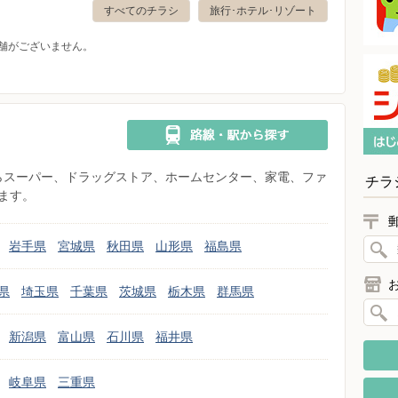
すべてのチラシ
旅行･ホテル･リゾート
舗がございません。
県からスーパー、ドラッグストア、ホームセンター、家電、ファ
チラ
ます。
岩手県
宮城県
秋田県
山形県
福島県
県
埼玉県
千葉県
茨城県
栃木県
群馬県
新潟県
富山県
石川県
福井県
岐阜県
三重県