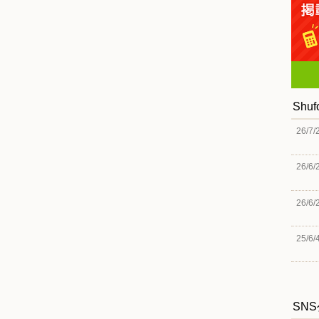
Shu
26/7/
26/6/
26/6/
25/6/
SN