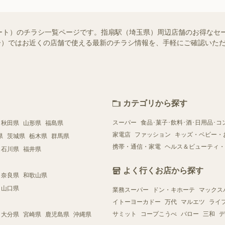
ート）のチラシ一覧ページです。指扇駅（埼玉県）周辺店舗のお得なセ
シュフー）ではお近くの店舗で使える最新のチラシ情報を、手軽にご確認い
カテゴリから探す
スーパー
食品･菓子･飲料･酒･日用品･コ
秋田県
山形県
福島県
家電店
ファッション
キッズ・ベビー・
県
茨城県
栃木県
群馬県
携帯・通信・家電
ヘルス＆ビューティ・
石川県
福井県
よく行くお店から探す
奈良県
和歌山県
山口県
業務スーパー
ドン・キホーテ
マックス
イトーヨーカドー
万代
マルエツ
ライ
サミット
コープこうべ
バロー
三和
デ
大分県
宮崎県
鹿児島県
沖縄県