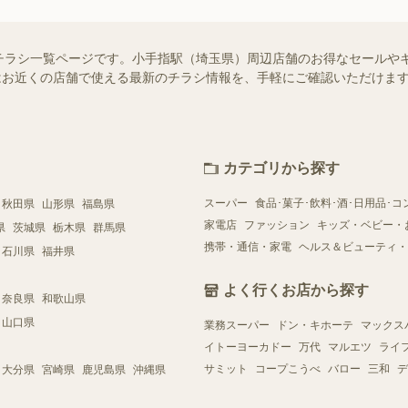
チラシ一覧ページです。小手指駅（埼玉県）周辺店舗のお得なセールや
ー）ではお近くの店舗で使える最新のチラシ情報を、手軽にご確認いただけ
カテゴリから探す
スーパー
食品･菓子･飲料･酒･日用品･コ
秋田県
山形県
福島県
家電店
ファッション
キッズ・ベビー・
県
茨城県
栃木県
群馬県
携帯・通信・家電
ヘルス＆ビューティ・
石川県
福井県
よく行くお店から探す
奈良県
和歌山県
山口県
業務スーパー
ドン・キホーテ
マックス
イトーヨーカドー
万代
マルエツ
ライ
サミット
コープこうべ
バロー
三和
デ
大分県
宮崎県
鹿児島県
沖縄県