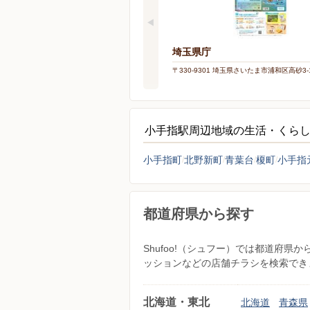
埼玉県庁
〒330-9301 埼玉県さいたま市浦和区高砂3-1
小手指駅周辺地域の生活・くら
小手指町
北野新町
青葉台
榎町
小手指
都道府県から探す
Shufoo!（シュフー）では都道府
ッションなどの店舗チラシを検索でき
北海道・東北
北海道
青森県