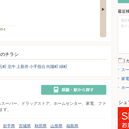
最近
最近
あり
5-1
しのチラシ
元町
北中
上新井
小手指台
向陽町
緑町
ス
家
ホ
シュ
県からスーパー、ドラッグストア、ホームセンター、家電、ファ
ます。
岩手県
宮城県
秋田県
山形県
福島県