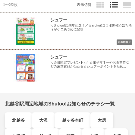
1〜2/2枚
表示切替
シュフー
＼Shufoo!25周年記念！／☆aruku&コラボ開催☆ぽたろ
うがケロあつめに登場！
シュフー
＼会員限定プレゼント♪／ ☆電子マネーやお食事券な
どの豪華賞品が当たる☆シュフーポイントをため...
北越谷駅周辺地域のShufoo!お知らせのチラシ一覧
北越谷
大沢
越ヶ谷本町
大房