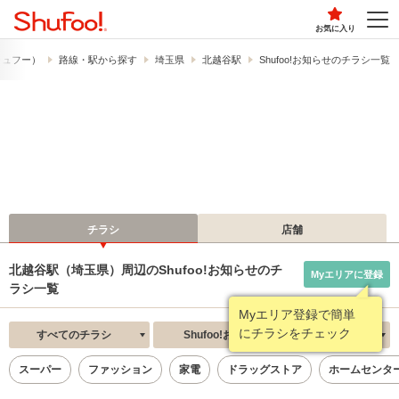
お気に入り
（シュフー）
路線・駅から探す
埼玉県
北越谷駅
Shufoo!お知らせのチラシ一覧
チラシ
店舗
北越谷駅（埼玉県）周辺のShufoo!お知らせのチ
Myエリアに登録
ラシ一覧
Myエリア登録で簡単
にチラシをチェック
すべてのチラシ
Shufoo!お知らせ
新着順
スーパー
ファッション
家電
ドラッグストア
ホームセンタ