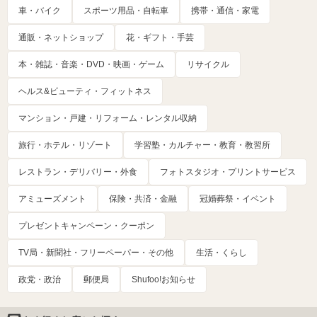
車・バイク
スポーツ用品・自転車
携帯・通信・家電
通販・ネットショップ
花・ギフト・手芸
本・雑誌・音楽・DVD・映画・ゲーム
リサイクル
ヘルス&ビューティ・フィットネス
マンション・戸建・リフォーム・レンタル収納
旅行・ホテル・リゾート
学習塾・カルチャー・教育・教習所
レストラン・デリバリー・外食
フォトスタジオ・プリントサービス
アミューズメント
保険・共済・金融
冠婚葬祭・イベント
プレゼントキャンペーン・クーポン
TV局・新聞社・フリーペーパー・その他
生活・くらし
政党・政治
郵便局
Shufoo!お知らせ