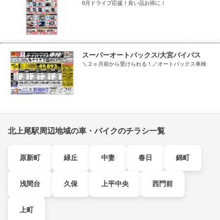
8月ドライブ応援！良い品お得に！
スーパーオートバックス/大宮バイパス
＼２ヶ月前から受けられる！／オートバックス車検
北上尾駅周辺地域の車・バイクのチラシ一覧
原新町
緑丘
中妻
春日
錦町
浅間台
久保
上平中央
西門前
上町