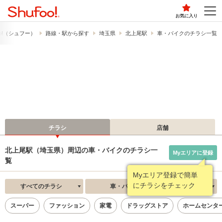
お気に入り
o!​（シュフー）
路線・駅から探す
埼玉県
北上尾駅
車・バイクのチラシ一覧
チラシ
店舗
北上尾駅（埼玉県）周辺の車・バイクのチラシ一
Myエリアに登録
覧
Myエリア登録で簡単
にチラシをチェック
すべてのチラシ
車・バイク
新着順
スーパー
ファッション
家電
ドラッグストア
ホームセンタ