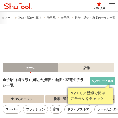
お気に入り
​（シュフー）
路線・駅から探す
埼玉県
金子駅
携帯・通信・家電のチラシ一覧
チラシ
店舗
金子駅（埼玉県）周辺の携帯・通信・家電のチラ
Myエリアに登録
シ一覧
Myエリア登録で簡単
にチラシをチェック
すべてのチラシ
携帯・通信・家電
新着順
スーパー
ファッション
家電
ドラッグストア
ホームセンタ