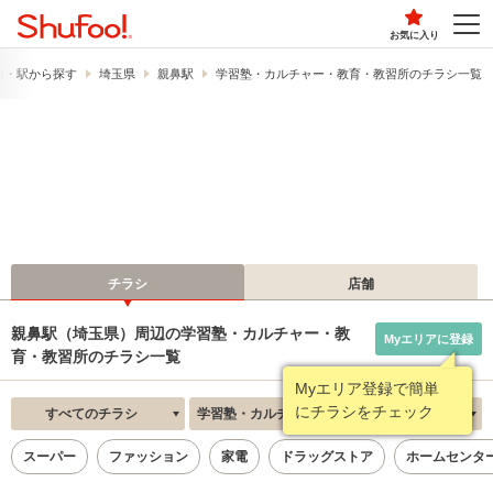
お気に入り
線・駅から探す
埼玉県
親鼻駅
学習塾・カルチャー・教育・教習所のチラシ一覧
チラシ
店舗
親鼻駅（埼玉県）周辺の学習塾・カルチャー・教
Myエリアに登録
育・教習所のチラシ一覧
Myエリア登録で簡単
にチラシをチェック
すべてのチラシ
学習塾・カルチャー・教育・教習所
新着順
スーパー
ファッション
家電
ドラッグストア
ホームセンタ