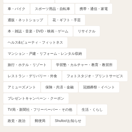
車・バイク
スポーツ用品・自転車
携帯・通信・家電
通販・ネットショップ
花・ギフト・手芸
本・雑誌・音楽・DVD・映画・ゲーム
リサイクル
ヘルス&ビューティ・フィットネス
マンション・戸建・リフォーム・レンタル収納
旅行・ホテル・リゾート
学習塾・カルチャー・教育・教習所
レストラン・デリバリー・外食
フォトスタジオ・プリントサービス
アミューズメント
保険・共済・金融
冠婚葬祭・イベント
プレゼントキャンペーン・クーポン
TV局・新聞社・フリーペーパー・その他
生活・くらし
政党・政治
郵便局
Shufoo!お知らせ