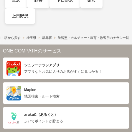
三沢
野巻
下日野沢
金沢
上日野沢
線・駅から探す
埼玉県
親鼻駅
学習塾・カルチャー・教育・教習所のチラシ一覧
ONE COMPATHのサービス
シュフーチラシアプリ
アプリならお気に入りのお店がすぐに見つかる！
Mapion
地図検索・ルート検索
aruku&（あるくと）
歩いてポイントが貯まる