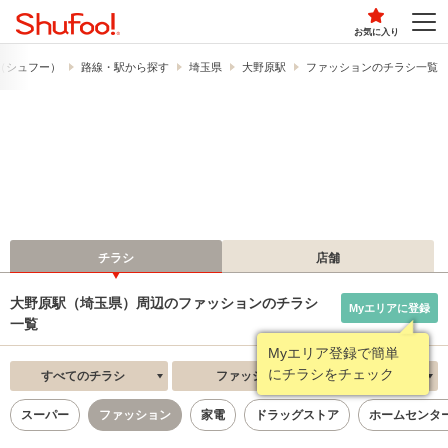
お気に入り
!​（シュフー）
路線・駅から探す
埼玉県
大野原駅
ファッションのチラシ一覧
チラシ
店舗
大野原駅（埼玉県）周辺のファッションのチラシ
Myエリアに登録
一覧
Myエリア登録で簡単
にチラシをチェック
すべてのチラシ
ファッション
新着順
スーパー
ファッション
家電
ドラッグストア
ホームセンタ