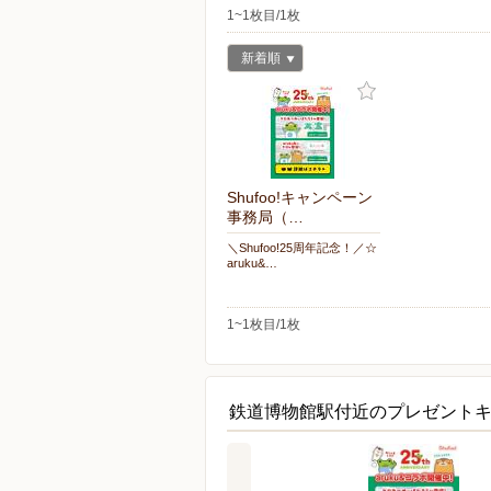
1~1枚目/1枚
新着順
Shufoo!キャンペーン
事務局（…
＼Shufoo!25周年記念！／☆
aruku&…
1~1枚目/1枚
鉄道博物館駅付近のプレゼント