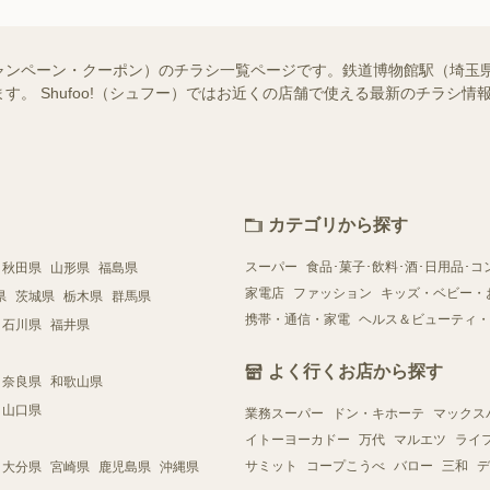
ャンペーン・クーポン）のチラシ一覧ページです。鉄道博物館駅（埼玉
す。 Shufoo!（シュフー）ではお近くの店舗で使える最新のチラシ
カテゴリから探す
スーパー
食品･菓子･飲料･酒･日用品･コ
秋田県
山形県
福島県
家電店
ファッション
キッズ・ベビー・
県
茨城県
栃木県
群馬県
携帯・通信・家電
ヘルス＆ビューティ・
石川県
福井県
よく行くお店から探す
奈良県
和歌山県
山口県
業務スーパー
ドン・キホーテ
マックス
イトーヨーカドー
万代
マルエツ
ライ
サミット
コープこうべ
バロー
三和
デ
大分県
宮崎県
鹿児島県
沖縄県