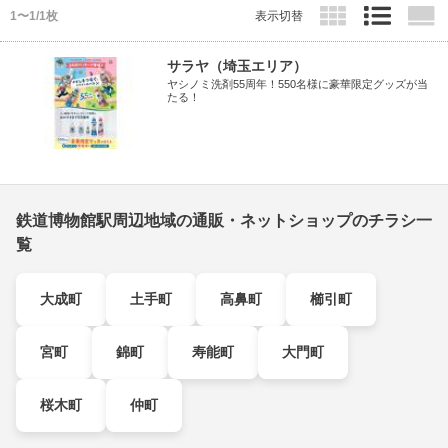
1〜1/1枚
表示切替
サラヤ（埼玉エリア）
ヤシノミ洗剤55周年！550名様に豪華限定グッズが当
たる！
鉄道博物館駅周辺地域の通販・ネットショップのチラシ一
覧
大成町
土手町
高鼻町
櫛引町
宮町
錦町
寿能町
大門町
桜木町
仲町