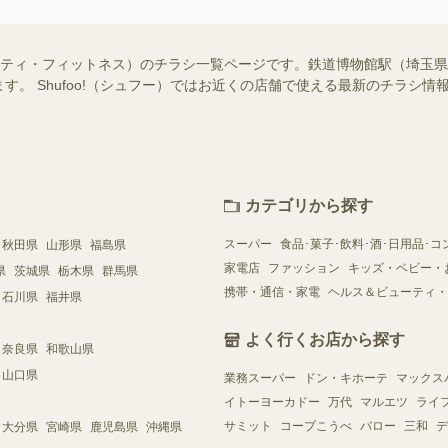
ーティ・フィットネス）のチラシ一覧ページです。鉄道博物館駅（埼玉
す。 Shufoo!（シュフー）ではお近くの店舗で使える最新のチラシ
カテゴリから探す
スーパー
食品･菓子･飲料･酒･日用品･コ
秋田県
山形県
福島県
家電店
ファッション
キッズ・ベビー・
県
茨城県
栃木県
群馬県
携帯・通信・家電
ヘルス＆ビューティ・
石川県
福井県
よく行くお店から探す
奈良県
和歌山県
山口県
業務スーパー
ドン・キホーテ
マックス
イトーヨーカドー
万代
マルエツ
ライ
サミット
コープこうべ
バロー
三和
デ
大分県
宮崎県
鹿児島県
沖縄県