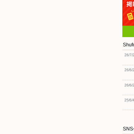
Shu
26/7/
26/6/
26/6/
25/6/
SN