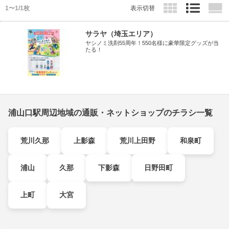
1〜1/1枚
表示切替
サラヤ（埼玉エリア）
ヤシノミ洗剤55周年！550名様に豪華限定グッズが当
たる！
浦山口駅周辺地域の通販・ネットショップのチラシ一覧
荒川久那
上影森
荒川上田野
和泉町
浦山
久那
下影森
日野田町
上町
大宮