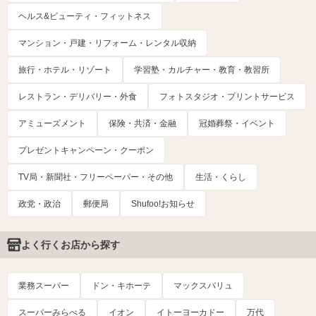
ヘルス&ビューティ・フィットネス
マンション・戸建・リフォーム・レンタル収納
旅行・ホテル・リゾート
学習塾・カルチャー・教育・教習所
レストラン・デリバリー・外食
フォトスタジオ・プリントサービス
アミューズメント
保険・共済・金融
冠婚葬祭・イベント
プレゼントキャンペーン・クーポン
TV局・新聞社・フリーペーパー・その他
生活・くらし
政党・政治
郵便局
Shufoo!お知らせ
よく行くお店から探す
業務スーパー
ドン・キホーテ
マックスバリュ
スーパーみらべる
イオン
イトーヨーカドー
万代