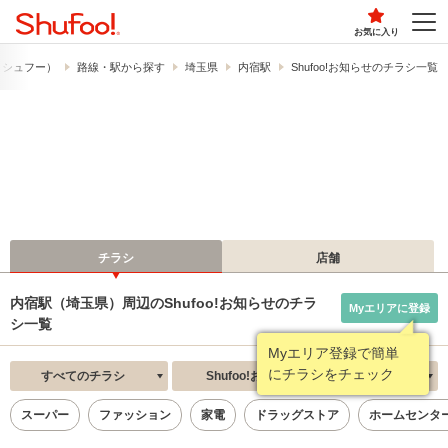
お気に入り
!​（シュフー）
路線・駅から探す
埼玉県
内宿駅
Shufoo!お知らせのチラシ一覧
チラシ
店舗
内宿駅（埼玉県）周辺のShufoo!お知らせのチラ
Myエリアに登録
シ一覧
Myエリア登録で簡単
にチラシをチェック
すべてのチラシ
Shufoo!お知らせ
新着順
スーパー
ファッション
家電
ドラッグストア
ホームセンタ