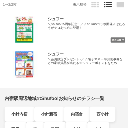
1〜2/2枚
表示切替
シュフー
＼Shufoo!25周年記念！／☆aruku&コラボ開催☆ぽたろ
うがケロあつめに登場！
シュフー
＼会員限定プレゼント♪／ ☆電子マネーやお食事券な
どの豪華賞品が当たる☆シュフーポイントをため...
内宿駅周辺地域のShufoo!お知らせのチラシ一覧
小針内宿
小針新宿
内宿台
西小針