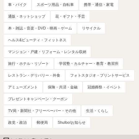
車・バイク
スポーツ用品・自転車
携帯・通信・家電
通販・ネットショップ
花・ギフト・手芸
本・雑誌・音楽・DVD・映画・ゲーム
リサイクル
ヘルス&ビューティ・フィットネス
マンション・戸建・リフォーム・レンタル収納
旅行・ホテル・リゾート
学習塾・カルチャー・教育・教習所
レストラン・デリバリー・外食
フォトスタジオ・プリントサービス
アミューズメント
保険・共済・金融
冠婚葬祭・イベント
プレゼントキャンペーン・クーポン
TV局・新聞社・フリーペーパー・その他
生活・くらし
政党・政治
郵便局
Shufoo!お知らせ