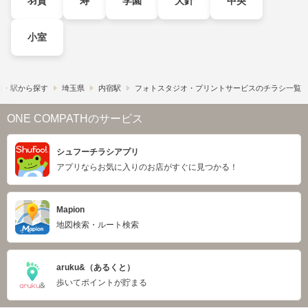
羽貫
寿
学園
大針
中央
小室
線・駅から探す
埼玉県
内宿駅
フォトスタジオ・プリントサービスのチラシ一覧
ONE COMPATHのサービス
シュフーチラシアプリ
アプリならお気に入りのお店がすぐに見つかる！
Mapion
地図検索・ルート検索
aruku&（あるくと）
歩いてポイントが貯まる