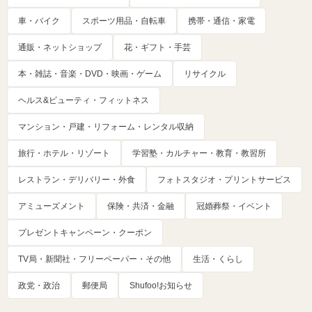
車・バイク
スポーツ用品・自転車
携帯・通信・家電
通販・ネットショップ
花・ギフト・手芸
本・雑誌・音楽・DVD・映画・ゲーム
リサイクル
ヘルス&ビューティ・フィットネス
マンション・戸建・リフォーム・レンタル収納
旅行・ホテル・リゾート
学習塾・カルチャー・教育・教習所
レストラン・デリバリー・外食
フォトスタジオ・プリントサービス
アミューズメント
保険・共済・金融
冠婚葬祭・イベント
プレゼントキャンペーン・クーポン
TV局・新聞社・フリーペーパー・その他
生活・くらし
政党・政治
郵便局
Shufoo!お知らせ