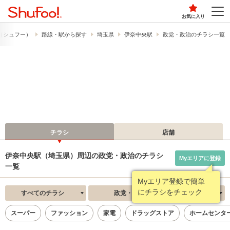
お気に入り
!​（シュフー）
路線・駅から探す
埼玉県
伊奈中央駅
政党・政治のチラシ一覧
チラシ
店舗
伊奈中央駅（埼玉県）周辺の政党・政治のチラシ
Myエリアに登録
一覧
Myエリア登録で簡単
にチラシをチェック
すべてのチラシ
政党・政治
新着順
スーパー
ファッション
家電
ドラッグストア
ホームセンタ