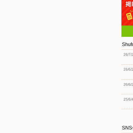
Shu
26/7/
26/6/
26/6/
25/6/
SN