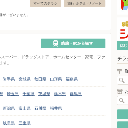
すべてのチラシ
旅行･ホテル･リゾート
舗がございません。
県からスーパー、ドラッグストア、ホームセンター、家電、ファ
チラ
ます。
岩手県
宮城県
秋田県
山形県
福島県
県
埼玉県
千葉県
茨城県
栃木県
群馬県
新潟県
富山県
石川県
福井県
岐阜県
三重県