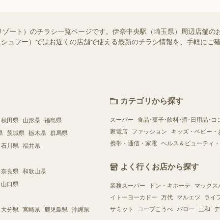
リゾート）のチラシ一覧ページです。伊奈中央駅（埼玉県）周辺店舗の
oo!（シュフー）ではお近くの店舗で使える最新のチラシ情報を、手軽に
カテゴリから探す
スーパー
食品･菓子･飲料･酒･日用品･コ
秋田県
山形県
福島県
家電店
ファッション
キッズ・ベビー・
県
茨城県
栃木県
群馬県
携帯・通信・家電
ヘルス＆ビューティ・
石川県
福井県
よく行くお店から探す
奈良県
和歌山県
山口県
業務スーパー
ドン・キホーテ
マックス
イトーヨーカドー
万代
マルエツ
ライ
サミット
コープこうべ
バロー
三和
デ
大分県
宮崎県
鹿児島県
沖縄県