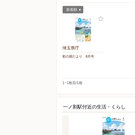
新着順
埼玉県庁
彩の国だより 8月号
1~1枚目/1枚
一ノ割駅付近の生活・くらし