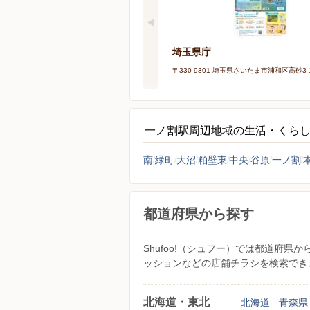
埼玉県庁
〒330-9301 埼玉県さいたま市浦和区高砂3-1
一ノ割駅周辺地域の生活・くら
南
緑町
大沼
粕壁東
中央
谷原
一ノ割
都道府県から探す
Shufoo!（シュフー）では都道府
ッションなどの店舗チラシを検索でき
北海道・東北
北海道
青森県