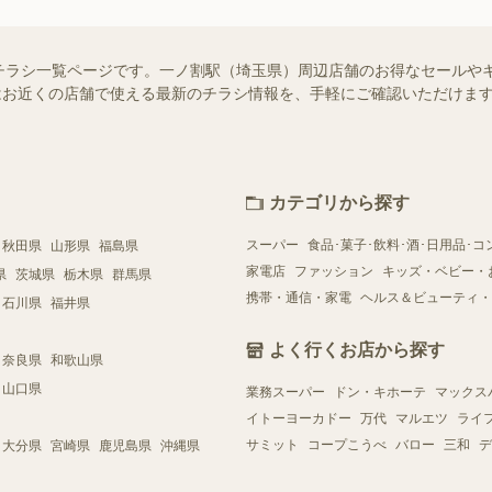
チラシ一覧ページです。一ノ割駅（埼玉県）周辺店舗のお得なセールや
ー）ではお近くの店舗で使える最新のチラシ情報を、手軽にご確認いただけ
カテゴリから探す
スーパー
食品･菓子･飲料･酒･日用品･コ
秋田県
山形県
福島県
家電店
ファッション
キッズ・ベビー・
県
茨城県
栃木県
群馬県
携帯・通信・家電
ヘルス＆ビューティ・
石川県
福井県
よく行くお店から探す
奈良県
和歌山県
山口県
業務スーパー
ドン・キホーテ
マックス
イトーヨーカドー
万代
マルエツ
ライ
サミット
コープこうべ
バロー
三和
デ
大分県
宮崎県
鹿児島県
沖縄県