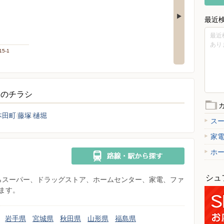
最近
最近
あり
5-1
しのチラシ
本田町
藤塚
樋堀
ス
家
ホ
シュ
県からスーパー、ドラッグストア、ホームセンター、家電、ファ
ます。
岩手県
宮城県
秋田県
山形県
福島県