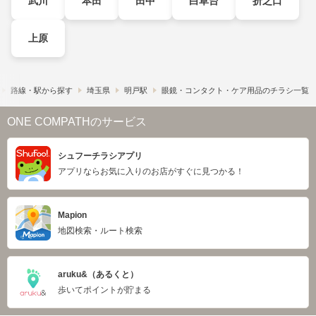
武川
本田
田中
白草台
折之口
上原
路線・駅から探す
埼玉県
明戸駅
眼鏡・コンタクト・ケア用品のチラシ一覧
ONE COMPATHのサービス
シュフーチラシアプリ
アプリならお気に入りのお店がすぐに見つかる！
Mapion
地図検索・ルート検索
aruku&（あるくと）
歩いてポイントが貯まる