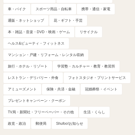
車・バイク
スポーツ用品・自転車
携帯・通信・家電
通販・ネットショップ
花・ギフト・手芸
本・雑誌・音楽・DVD・映画・ゲーム
リサイクル
ヘルス&ビューティ・フィットネス
マンション・戸建・リフォーム・レンタル収納
旅行・ホテル・リゾート
学習塾・カルチャー・教育・教習所
レストラン・デリバリー・外食
フォトスタジオ・プリントサービス
アミューズメント
保険・共済・金融
冠婚葬祭・イベント
プレゼントキャンペーン・クーポン
TV局・新聞社・フリーペーパー・その他
生活・くらし
政党・政治
郵便局
Shufoo!お知らせ