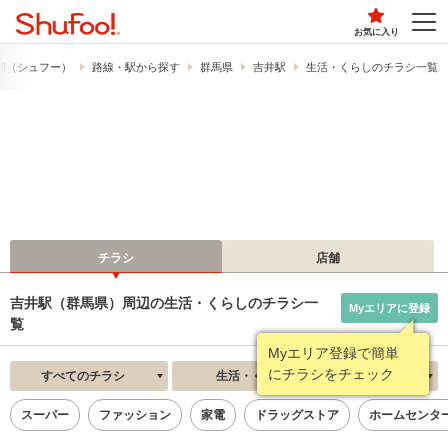
お気に入り
o!​（シュフー）
路線・駅から探す
群馬県
吉井駅
生活・くらしのチラシ一覧
チラシ
店舗
吉井駅（群馬県）周辺の生活・くらしのチラシ一
Myエリアに登録
覧
Myエリア登録で簡単
にチラシをチェック
すべてのチラシ
生活・くらし
新着順
スーパー
ファッション
家電
ドラッグストア
ホームセンタ