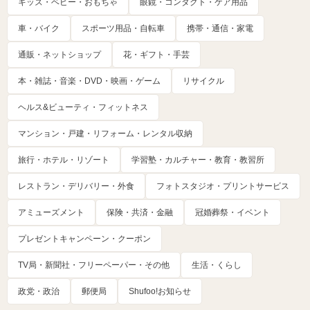
キッズ・ベビー・おもちゃ
眼鏡・コンタクト・ケア用品
車・バイク
スポーツ用品・自転車
携帯・通信・家電
通販・ネットショップ
花・ギフト・手芸
本・雑誌・音楽・DVD・映画・ゲーム
リサイクル
ヘルス&ビューティ・フィットネス
マンション・戸建・リフォーム・レンタル収納
旅行・ホテル・リゾート
学習塾・カルチャー・教育・教習所
レストラン・デリバリー・外食
フォトスタジオ・プリントサービス
アミューズメント
保険・共済・金融
冠婚葬祭・イベント
プレゼントキャンペーン・クーポン
TV局・新聞社・フリーペーパー・その他
生活・くらし
政党・政治
郵便局
Shufoo!お知らせ