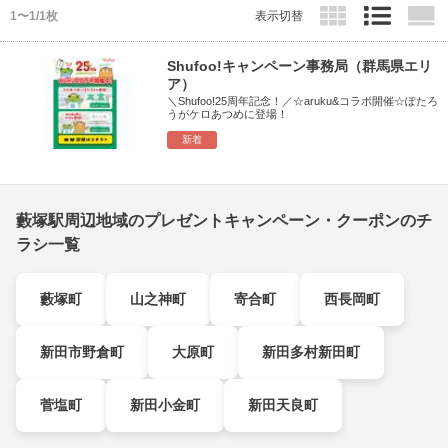
1〜1/1枚
表示切替
Shufoo!キャンペーン事務局（群馬県エリ
ア）
＼Shufoo!25周年記念！／☆aruku&コラボ開催☆ぽたろ
うがケロあつめに登場！
新着
藪塚駅周辺地域のプレゼントキャンペーン・クーポンのチ
ラシ一覧
藪塚町
山之神町
寄合町
西長岡町
新田市野倉町
大原町
新田多村新田町
菅塩町
新田小金町
新田天良町