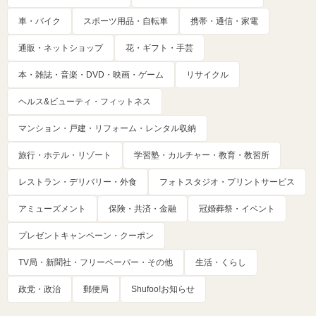
車・バイク
スポーツ用品・自転車
携帯・通信・家電
通販・ネットショップ
花・ギフト・手芸
本・雑誌・音楽・DVD・映画・ゲーム
リサイクル
ヘルス&ビューティ・フィットネス
マンション・戸建・リフォーム・レンタル収納
旅行・ホテル・リゾート
学習塾・カルチャー・教育・教習所
レストラン・デリバリー・外食
フォトスタジオ・プリントサービス
アミューズメント
保険・共済・金融
冠婚葬祭・イベント
プレゼントキャンペーン・クーポン
TV局・新聞社・フリーペーパー・その他
生活・くらし
政党・政治
郵便局
Shufoo!お知らせ