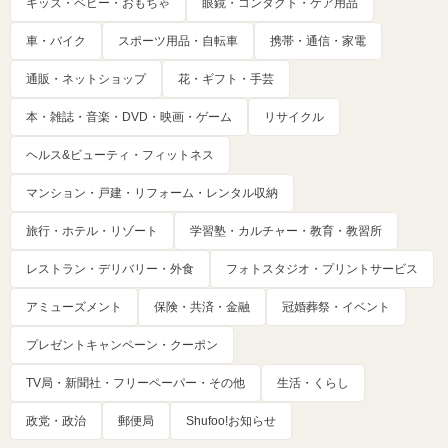
キッズ・ベビー・おもちゃ
眼鏡・コンタクト・ケア用品
車・バイク
スポーツ用品・自転車
携帯・通信・家電
通販・ネットショップ
花・ギフト・手芸
本・雑誌・音楽・DVD・映画・ゲーム
リサイクル
ヘルス&ビューティ・フィットネス
マンション・戸建・リフォーム・レンタル収納
旅行・ホテル・リゾート
学習塾・カルチャー・教育・教習所
レストラン・デリバリー・外食
フォトスタジオ・プリントサービス
アミューズメント
保険・共済・金融
冠婚葬祭・イベント
プレゼントキャンペーン・クーポン
TV局・新聞社・フリーペーパー・その他
生活・くらし
政党・政治
郵便局
Shufoo!お知らせ