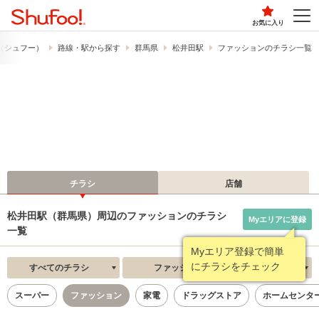
お気に入り
!​（シュフー）
路線・駅から探す
群馬県
松井田駅
ファッションのチラシ一覧
チラシ
店舗
松井田駅（群馬県）周辺のファッションのチラシ
Myエリアに登録
一覧
Myエリア登録で簡単
にチラシをチェック
すべてのチラシ
ファッション
新着順
スーパー
ファッション
家電
ドラッグストア
ホームセンタ