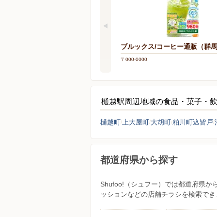
ブルックス/コーヒー通販（群
〒000-0000
樋越駅周辺地域の食品・菓子・
樋越町
上大屋町
大胡町
粕川町込皆戸
都道府県から探す
Shufoo!（シュフー）では都道府
ッションなどの店舗チラシを検索でき