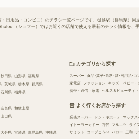
酒・日用品・コンビニ）のチラシ一覧ページです。樋越駅（群馬県）周
Shufoo!（シュフー）ではお近くの店舗で使える最新のチラシ情報を
カテゴリから探す
スーパー
食品･菓子･飲料･酒･日用品･コ
秋田県
山形県
福島県
家電店
ファッション
キッズ・ベビー・
県
茨城県
栃木県
群馬県
携帯・通信・家電
ヘルス＆ビューティ・
石川県
福井県
よく行くお店から探す
奈良県
和歌山県
山口県
業務スーパー
ドン・キホーテ
マックス
イトーヨーカドー
万代
マルエツ
ライ
サミット
コープこうべ
バロー
三和
デ
大分県
宮崎県
鹿児島県
沖縄県