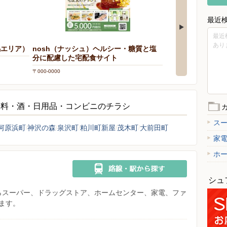
最近
最近
あり
馬エリア）
nosh（ナッシュ）ヘルシー・糖質と塩
北海道産青果物拡
分に配慮した宅配食サイト
ン農業協同組合連
〒000-0000
〒000-0000
飲料・酒・日用品・コンビニのチラシ
ス
河原浜町
神沢の森
泉沢町
粕川町新屋
茂木町
大前田町
家
ホ
シュ
県からスーパー、ドラッグストア、ホームセンター、家電、ファ
ます。