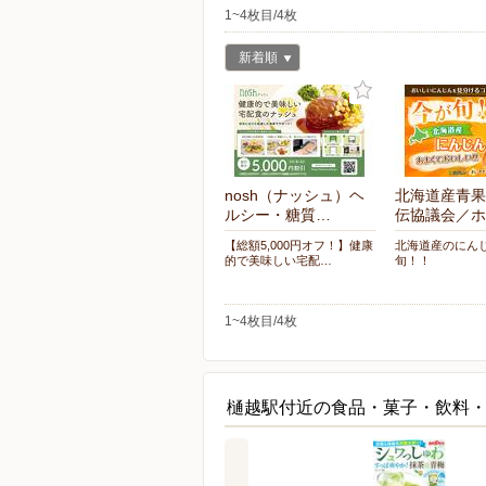
1~4枚目/4枚
新着順
nosh（ナッシュ）ヘ
北海道産青果
ルシー・糖質…
伝協議会／ホ
【総額5,000円オフ！】健康
北海道産のにん
的で美味しい宅配…
旬！！
1~4枚目/4枚
樋越駅付近の食品・菓子・飲料