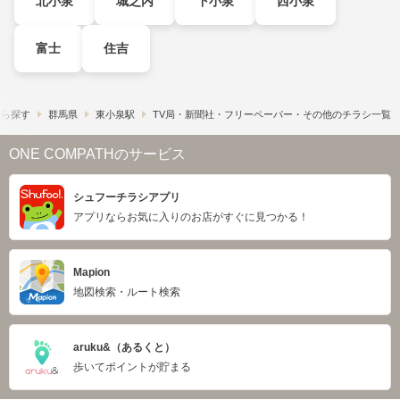
北小泉
城之内
下小泉
西小泉
富士
住吉
から探す
群馬県
東小泉駅
TV局・新聞社・フリーペーパー・その他のチラシ一覧
ONE COMPATHのサービス
シュフーチラシアプリ
アプリならお気に入りのお店がすぐに見つかる！
Mapion
地図検索・ルート検索
aruku&（あるくと）
歩いてポイントが貯まる