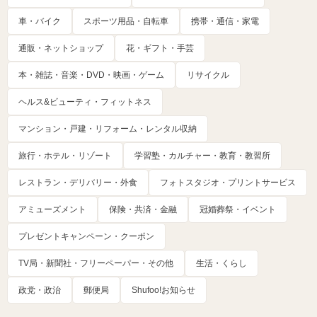
車・バイク
スポーツ用品・自転車
携帯・通信・家電
通販・ネットショップ
花・ギフト・手芸
本・雑誌・音楽・DVD・映画・ゲーム
リサイクル
ヘルス&ビューティ・フィットネス
マンション・戸建・リフォーム・レンタル収納
旅行・ホテル・リゾート
学習塾・カルチャー・教育・教習所
レストラン・デリバリー・外食
フォトスタジオ・プリントサービス
アミューズメント
保険・共済・金融
冠婚葬祭・イベント
プレゼントキャンペーン・クーポン
TV局・新聞社・フリーペーパー・その他
生活・くらし
政党・政治
郵便局
Shufoo!お知らせ