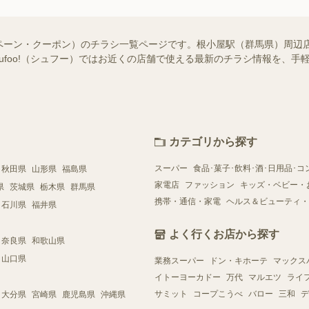
ペーン・クーポン）のチラシ一覧ページです。根小屋駅（群馬県）周辺
hufoo!（シュフー）ではお近くの店舗で使える最新のチラシ情報を、
カテゴリから探す
スーパー
食品･菓子･飲料･酒･日用品･コ
秋田県
山形県
福島県
家電店
ファッション
キッズ・ベビー・
県
茨城県
栃木県
群馬県
携帯・通信・家電
ヘルス＆ビューティ・
石川県
福井県
よく行くお店から探す
奈良県
和歌山県
山口県
業務スーパー
ドン・キホーテ
マックス
イトーヨーカドー
万代
マルエツ
ライ
サミット
コープこうべ
バロー
三和
デ
大分県
宮崎県
鹿児島県
沖縄県