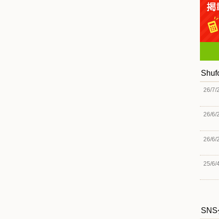
Shu
26/7/
26/6/
26/6/
25/6/
SN