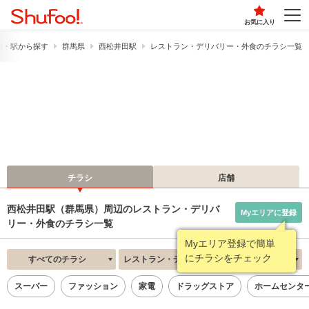
お気に入り
線・駅から探す
群馬県
西松井田駅
レストラン・デリバリー・外食のチラシ一覧
チラシ
店舗
西松井田駅（群馬県）周辺のレストラン・デリバ
Myエリアに登録
リー・外食のチラシ一覧
Myエリア登録で簡単
にチラシをチェック
すべてのチラシ
レストラン・デリバリー・外食
新着順
スーパー
ファッション
家電
ドラッグストア
ホームセンタ