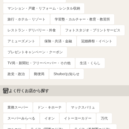
マンション・戸建・リフォーム・レンタル収納
旅行・ホテル・リゾート
学習塾・カルチャー・教育・教習所
レストラン・デリバリー・外食
フォトスタジオ・プリントサービス
アミューズメント
保険・共済・金融
冠婚葬祭・イベント
プレゼントキャンペーン・クーポン
TV局・新聞社・フリーペーパー・その他
生活・くらし
政党・政治
郵便局
Shufoo!お知らせ
よく行くお店から探す
業務スーパー
ドン・キホーテ
マックスバリュ
スーパーみらべる
イオン
イトーヨーカドー
万代