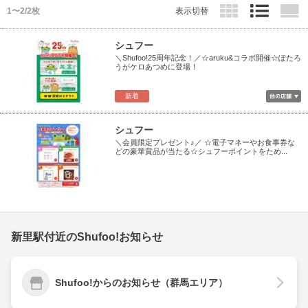
1〜2/2枚
表示切替
シュフー
＼Shufoo!25周年記念！／☆aruku&コラボ開催☆ぽたろ
うがケロあつめに登場！
新着
シュフー
＼会員限定プレゼント♪／ ☆電子マネーやお食事券な
どの豪華賞品が当たる☆シュフーポイントをため...
新里駅付近のShufoo!お知らせ
Shufoo!からのお知らせ（群馬エリア）