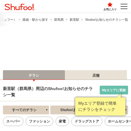
お気に入り
!​（シュフー）
路線・駅から探す
群馬県
新里駅
Shufoo!お知らせのチラシ一覧
チラシ
店舗
新里駅（群馬県）周辺のShufoo!お知らせのチラ
Myエリアに登録
シ一覧
Myエリア登録で簡単
にチラシをチェック
すべてのチラシ
Shufoo!お知らせ
新着順
スーパー
ファッション
家電
ドラッグストア
ホームセンタ