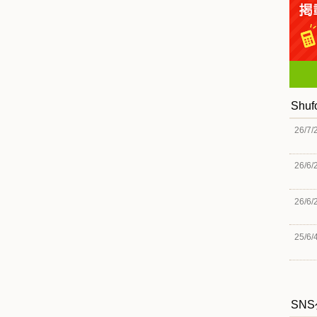
Shu
26/7/
26/6/
26/6/
25/6/
SN