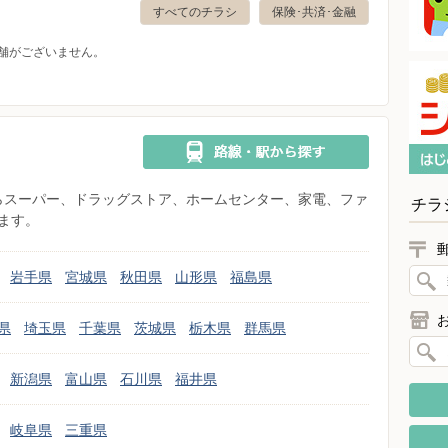
すべてのチラシ
保険･共済･金融
舗がございません。
県からスーパー、ドラッグストア、ホームセンター、家電、ファ
チラ
ます。
岩手県
宮城県
秋田県
山形県
福島県
県
埼玉県
千葉県
茨城県
栃木県
群馬県
新潟県
富山県
石川県
福井県
岐阜県
三重県