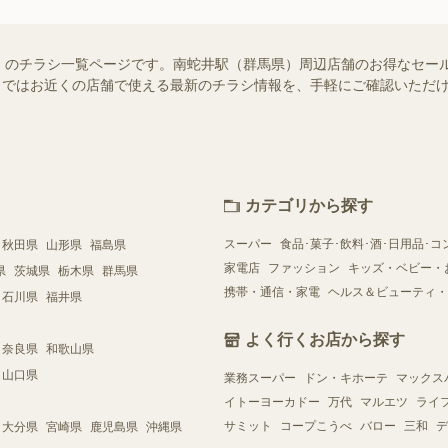
）のチラシ一覧ページです。南蛇井駅（群馬県）周辺店舗のお得なセー
ュフー）ではお近くの店舗で使える最新のチラシ情報を、手軽にご確認いた
カテゴリから探す
スーパー
食品･菓子･飲料･酒･日用品･コ
秋田県
山形県
福島県
家電店
ファッション
キッズ・ベビー・
県
茨城県
栃木県
群馬県
携帯・通信・家電
ヘルス＆ビューティ・
石川県
福井県
よく行くお店から探す
奈良県
和歌山県
山口県
業務スーパー
ドン・キホーテ
マックス
イトーヨーカドー
万代
マルエツ
ライ
サミット
コープこうべ
バロー
三和
デ
大分県
宮崎県
鹿児島県
沖縄県