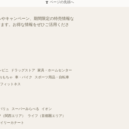
ページの先頭へ
ルやキャンペーン、期間限定の特売情報な
だけます。お得な情報をぜひご活用くださ
ンビニ
ドラッグストア
家具・ホームセンター
おもちゃ
車・バイク
スポーツ用品・自転車
フィットネス
バリュ
スーパーみらべる
イオン
フ（関西エリア）
ライフ（首都圏エリア）
イリーカナート