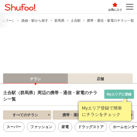
お気に入り
​（シュフー）
路線・駅から探す
群馬県
土合駅
携帯・通信・家電のチラシ一覧
チラシ
店舗
土合駅（群馬県）周辺の携帯・通信・家電のチラ
Myエリアに登録
シ一覧
Myエリア登録で簡単
にチラシをチェック
すべてのチラシ
携帯・通信・家電
新着順
スーパー
ファッション
家電
ドラッグストア
ホームセンタ