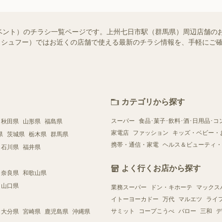
ベント）のチラシ一覧ページです。上州七日市駅（群馬県）周辺店舗の
oo!（シュフー）ではお近くの店舗で使える最新のチラシ情報を、手軽に
カテゴリから探す
スーパー
食品･菓子･飲料･酒･日用品･コ
秋田県
山形県
福島県
家電店
ファッション
キッズ・ベビー・
県
茨城県
栃木県
群馬県
携帯・通信・家電
ヘルス＆ビューティ・
石川県
福井県
よく行くお店から探す
奈良県
和歌山県
山口県
業務スーパー
ドン・キホーテ
マックス
イトーヨーカドー
万代
マルエツ
ライ
サミット
コープこうべ
バロー
三和
デ
大分県
宮崎県
鹿児島県
沖縄県