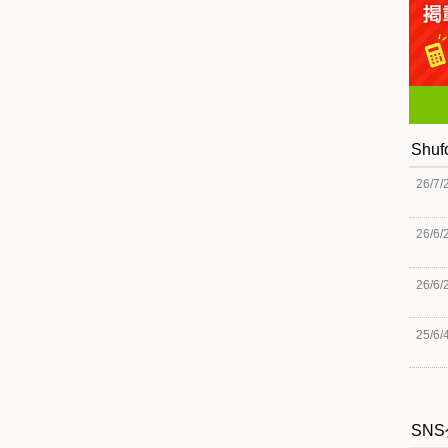
Shu
26/7/
26/6/
26/6/
25/6/
SN