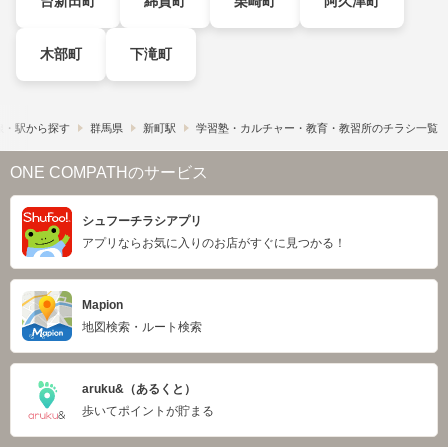
台新田町
綿貫町
栗崎町
阿久津町
木部町
下滝町
線・駅から探す
群馬県
新町駅
学習塾・カルチャー・教育・教習所のチラシ一覧
ONE COMPATHのサービス
シュフーチラシアプリ
アプリならお気に入りのお店がすぐに見つかる！
Mapion
地図検索・ルート検索
aruku&（あるくと）
歩いてポイントが貯まる