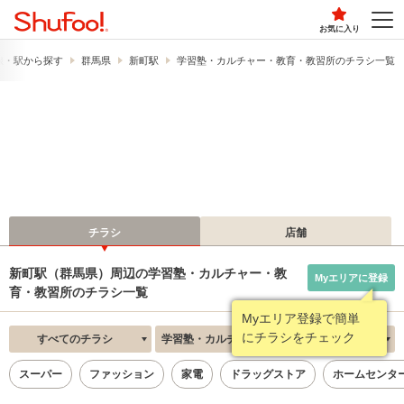
お気に入り
線・駅から探す
群馬県
新町駅
学習塾・カルチャー・教育・教習所のチラシ一覧
チラシ
店舗
新町駅（群馬県）周辺の学習塾・カルチャー・教
Myエリアに登録
育・教習所のチラシ一覧
Myエリア登録で簡単
にチラシをチェック
すべてのチラシ
学習塾・カルチャー・教育・教習所
新着順
スーパー
ファッション
家電
ドラッグストア
ホームセンタ