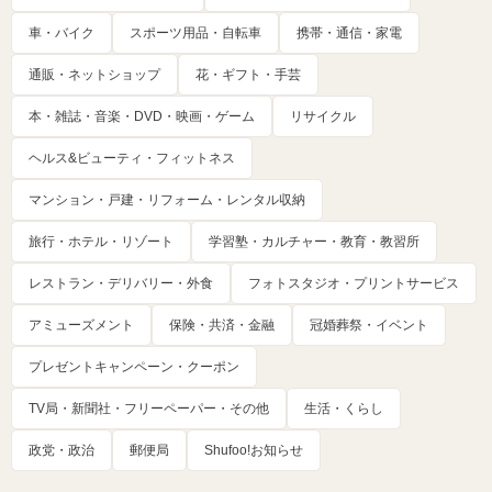
車・バイク
スポーツ用品・自転車
携帯・通信・家電
通販・ネットショップ
花・ギフト・手芸
本・雑誌・音楽・DVD・映画・ゲーム
リサイクル
ヘルス&ビューティ・フィットネス
マンション・戸建・リフォーム・レンタル収納
旅行・ホテル・リゾート
学習塾・カルチャー・教育・教習所
レストラン・デリバリー・外食
フォトスタジオ・プリントサービス
アミューズメント
保険・共済・金融
冠婚葬祭・イベント
プレゼントキャンペーン・クーポン
TV局・新聞社・フリーペーパー・その他
生活・くらし
政党・政治
郵便局
Shufoo!お知らせ