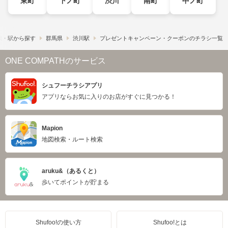
東町
下ノ町
渋川
南町
中ノ町
線・駅から探す
群馬県
渋川駅
プレゼントキャンペーン・クーポンのチラシ一覧
ONE COMPATHのサービス
シュフーチラシアプリ
アプリならお気に入りのお店がすぐに見つかる！
Mapion
地図検索・ルート検索
aruku&（あるくと）
歩いてポイントが貯まる
Shufoo!の使い方
Shufoo!とは