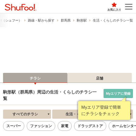
お気に入り
o!​（シュフー）
路線・駅から探す
群馬県
駒形駅
生活・くらしのチラシ一覧
チラシ
店舗
駒形駅（群馬県）周辺の生活・くらしのチラシ一
Myエリアに登録
覧
Myエリア登録で簡単
にチラシをチェック
すべてのチラシ
生活・くらし
新着順
スーパー
ファッション
家電
ドラッグストア
ホームセンタ