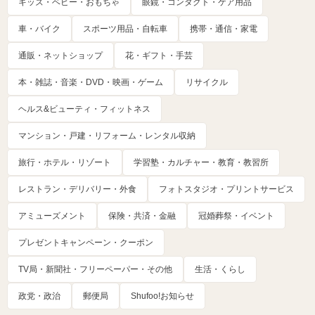
キッズ・ベビー・おもちゃ
眼鏡・コンタクト・ケア用品
車・バイク
スポーツ用品・自転車
携帯・通信・家電
通販・ネットショップ
花・ギフト・手芸
本・雑誌・音楽・DVD・映画・ゲーム
リサイクル
ヘルス&ビューティ・フィットネス
マンション・戸建・リフォーム・レンタル収納
旅行・ホテル・リゾート
学習塾・カルチャー・教育・教習所
レストラン・デリバリー・外食
フォトスタジオ・プリントサービス
アミューズメント
保険・共済・金融
冠婚葬祭・イベント
プレゼントキャンペーン・クーポン
TV局・新聞社・フリーペーパー・その他
生活・くらし
政党・政治
郵便局
Shufoo!お知らせ