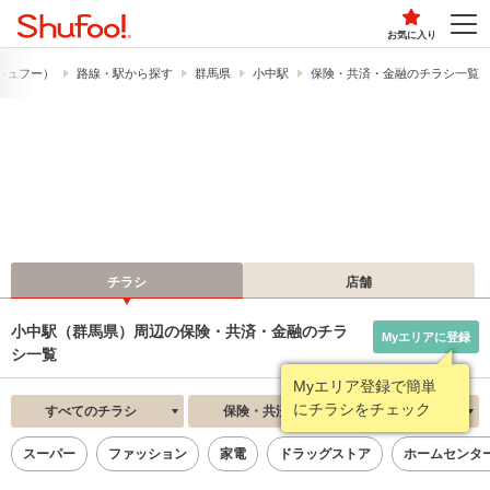
お気に入り
​（シュフー）
路線・駅から探す
群馬県
小中駅
保険・共済・金融のチラシ一覧
チラシ
店舗
小中駅（群馬県）周辺の保険・共済・金融のチラ
Myエリアに登録
シ一覧
Myエリア登録で簡単
にチラシをチェック
すべてのチラシ
保険・共済・金融
新着順
スーパー
ファッション
家電
ドラッグストア
ホームセンタ