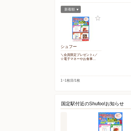
新着順
シュフー
＼会員限定プレゼント♪／
☆電子マネーやお食事…
1~1枚目/1枚
国定駅付近のShufoo!お知らせ