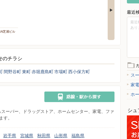
最近
最近
あり
PAN芝浦ビル
らせのチラシ
町
間野谷町
東町
赤堀鹿島町
市場町
西小保方町
ス
家
ホ
シュ
県からスーパー、ドラッグストア、ホームセンター、家電、ファ
ます。
岩手県
宮城県
秋田県
山形県
福島県