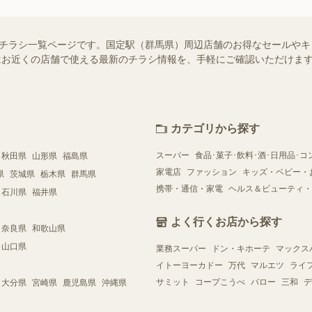
せ）のチラシ一覧ページです。国定駅（群馬県）周辺店舗のお得なセールや
ー）ではお近くの店舗で使える最新のチラシ情報を、手軽にご確認いただけ
カテゴリから探す
スーパー
食品･菓子･飲料･酒･日用品･コ
秋田県
山形県
福島県
家電店
ファッション
キッズ・ベビー・
県
茨城県
栃木県
群馬県
携帯・通信・家電
ヘルス＆ビューティ・
石川県
福井県
よく行くお店から探す
奈良県
和歌山県
山口県
業務スーパー
ドン・キホーテ
マックス
イトーヨーカドー
万代
マルエツ
ライ
サミット
コープこうべ
バロー
三和
デ
大分県
宮崎県
鹿児島県
沖縄県