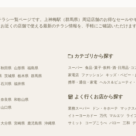
チラシ一覧ページです。上神梅駅（群馬県）周辺店舗のお得なセールや
ー）ではお近くの店舗で使える最新のチラシ情報を、手軽にご確認いただけ
カテゴリから探す
スーパー
食品･菓子･飲料･酒･日用品･コ
秋田県
山形県
福島県
家電店
ファッション
キッズ・ベビー・
県
茨城県
栃木県
群馬県
携帯・通信・家電
ヘルス＆ビューティ・
石川県
福井県
よく行くお店から探す
奈良県
和歌山県
山口県
業務スーパー
ドン・キホーテ
マックス
イトーヨーカドー
万代
マルエツ
ライ
サミット
コープこうべ
バロー
三和
デ
大分県
宮崎県
鹿児島県
沖縄県