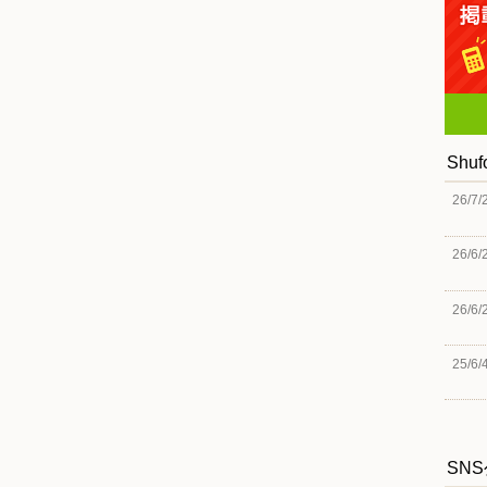
Shu
26/7/
26/6/
26/6/
25/6/
SN