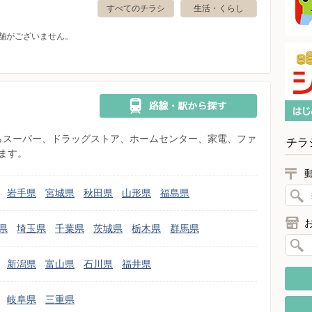
すべてのチラシ
生活・くらし
舗がございません。
県からスーパー、ドラッグストア、ホームセンター、家電、ファ
チラ
ます。
岩手県
宮城県
秋田県
山形県
福島県
県
埼玉県
千葉県
茨城県
栃木県
群馬県
新潟県
富山県
石川県
福井県
岐阜県
三重県