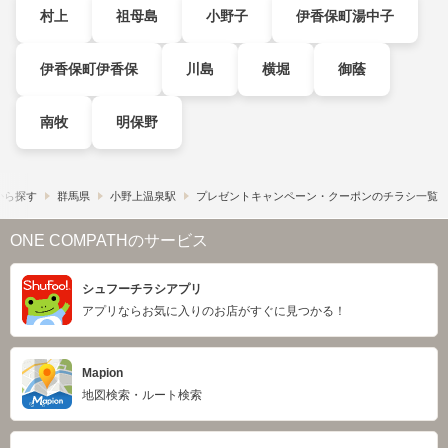
村上
祖母島
小野子
伊香保町湯中子
伊香保町伊香保
川島
横堀
御蔭
南牧
明保野
から探す
群馬県
小野上温泉駅
プレゼントキャンペーン・クーポンのチラシ一覧
ONE COMPATHのサービス
シュフーチラシアプリ
アプリならお気に入りのお店がすぐに見つかる！
Mapion
地図検索・ルート検索