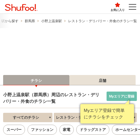
お気に入り
・駅から探す
群馬県
小野上温泉駅
レストラン・デリバリー・外食のチラシ一覧
チラシ
店舗
小野上温泉駅（群馬県）周辺のレストラン・デリ
Myエリアに登録
バリー・外食のチラシ一覧
Myエリア登録で簡単
にチラシをチェック
すべてのチラシ
レストラン・デリバリー・外食
新着順
スーパー
ファッション
家電
ドラッグストア
ホームセンタ