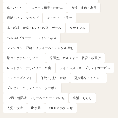
車・バイク
スポーツ用品・自転車
携帯・通信・家電
通販・ネットショップ
花・ギフト・手芸
本・雑誌・音楽・DVD・映画・ゲーム
リサイクル
ヘルス&ビューティ・フィットネス
マンション・戸建・リフォーム・レンタル収納
旅行・ホテル・リゾート
学習塾・カルチャー・教育・教習所
レストラン・デリバリー・外食
フォトスタジオ・プリントサービス
アミューズメント
保険・共済・金融
冠婚葬祭・イベント
プレゼントキャンペーン・クーポン
TV局・新聞社・フリーペーパー・その他
生活・くらし
政党・政治
郵便局
Shufoo!お知らせ