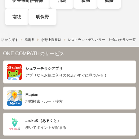
伊香保町伊香保
川島
横堀
御蔭
南牧
明保野
・駅から探す
群馬県
小野上温泉駅
レストラン・デリバリー・外食のチラシ一覧
ONE COMPATHのサービス
シュフーチラシアプリ
アプリならお気に入りのお店がすぐに見つかる！
Mapion
地図検索・ルート検索
aruku&（あるくと）
歩いてポイントが貯まる