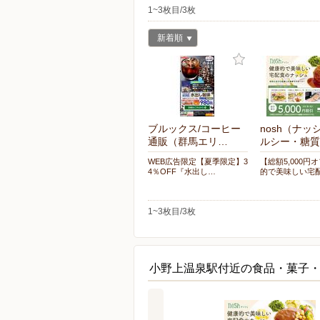
1~3枚目/3枚
新着順
ブルックス/コーヒー
nosh（ナッ
通販（群馬エリ…
ルシー・糖質
WEB広告限定【夏季限定】3
【総額5,000円
4％OFF『水出し…
的で美味しい宅
1~3枚目/3枚
小野上温泉駅付近の食品・菓子