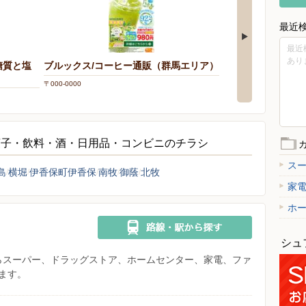
最近
最近
あり
糖質と塩
ブルックス/コーヒー通販（群馬エリア）
〒000-0000
菓子・飲料・酒・日用品・コンビニのチラシ
ス
島
横堀
伊香保町伊香保
南牧
御蔭
北牧
家
ホ
シュ
県からスーパー、ドラッグストア、ホームセンター、家電、ファ
ます。