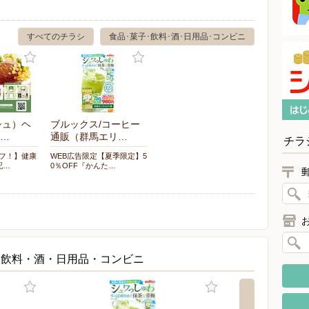
すべてのチラシ
食品･菓子･飲料･酒･日用品･コンビニ
シュ）ヘ
ブルックス/コーヒー
…
通販（群馬エリ…
チラ
オフ！】健康
WEB広告限定【夏季限定】5
配…
0％OFF『かんた…
・飲料・酒・日用品・コンビニ