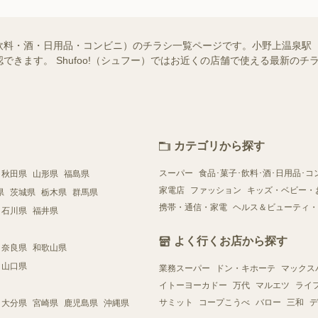
飲料・酒・日用品・コンビニ）のチラシ一覧ページです。小野上温泉駅
できます。 Shufoo!（シュフー）ではお近くの店舗で使える最新の
カテゴリから探す
スーパー
食品･菓子･飲料･酒･日用品･コ
秋田県
山形県
福島県
家電店
ファッション
キッズ・ベビー・
県
茨城県
栃木県
群馬県
携帯・通信・家電
ヘルス＆ビューティ・
石川県
福井県
よく行くお店から探す
奈良県
和歌山県
山口県
業務スーパー
ドン・キホーテ
マックス
イトーヨーカドー
万代
マルエツ
ライ
サミット
コープこうべ
バロー
三和
デ
大分県
宮崎県
鹿児島県
沖縄県