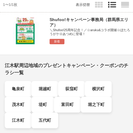
1〜1/1枚
表示切替
Shufoo!キャンペーン事務局（群馬県エリ
ア）
＼Shufoo!25周年記念！／☆aruku&コラボ開催☆ぽたろ
うがケロあつめに登場！
新着
江木駅周辺地域のプレゼントキャンペーン・クーポンのチ
ラシ一覧
亀泉町
堀越町
荻窪町
横沢町
茂木町
堤町
富田町
堀之下町
江木町
五代町