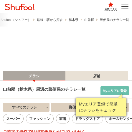
お気に入り
hufoo!​（シュフー）
路線・駅から探す
栃木県
山前駅
郵便局のチラシ一覧
チラシ
店舗
山前駅（栃木県）周辺の郵便局のチラシ一覧
Myエリアに登録
Myエリア登録で簡単
すべてのチラシ
郵便局
新着順
にチラシをチェック
スーパー
ファッション
家電
ドラッグストア
ホームセンタ
ご指定の条件では現在チラシがございません。