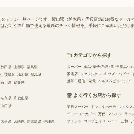
）のチラシ一覧ページです。樅山駅（栃木県）周辺店舗のお得なセール
フー）ではお近くの店舗で使える最新のチラシ情報を、手軽にご確認いただ
カテゴリから探す
スーパー
食品･菓子･飲料･酒･日用品･コ
秋田県
山形県
福島県
家電店
ファッション
キッズ・ベビー・
県
茨城県
栃木県
群馬県
携帯・通信・家電
ヘルス＆ビューティ・
石川県
福井県
よく行くお店から探す
奈良県
和歌山県
山口県
業務スーパー
ドン・キホーテ
マックス
イトーヨーカドー
万代
マルエツ
ライ
サミット
コープこうべ
バロー
三和
デ
大分県
宮崎県
鹿児島県
沖縄県