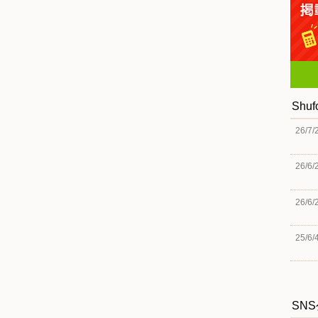
Shu
26/7/
26/6/
26/6/
25/6/
SN