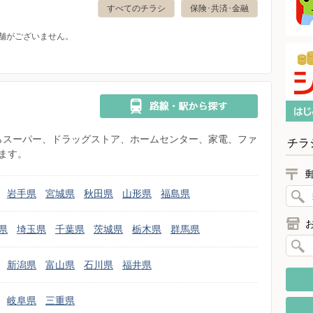
すべてのチラシ
保険･共済･金融
舗がございません。
県からスーパー、ドラッグストア、ホームセンター、家電、ファ
チラ
ます。
岩手県
宮城県
秋田県
山形県
福島県
県
埼玉県
千葉県
茨城県
栃木県
群馬県
新潟県
富山県
石川県
福井県
岐阜県
三重県