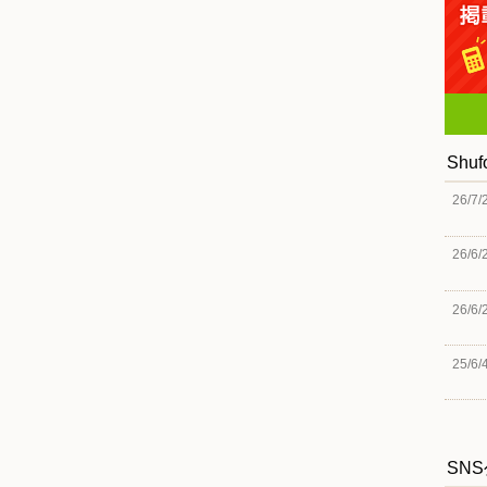
Shu
26/7/
26/6/
26/6/
25/6/
SN