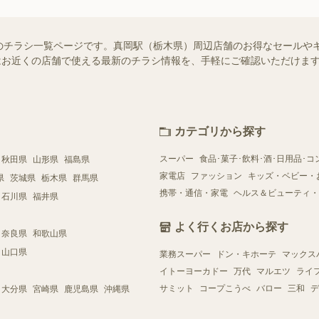
のチラシ一覧ページです。真岡駅（栃木県）周辺店舗のお得なセールや
ー）ではお近くの店舗で使える最新のチラシ情報を、手軽にご確認いただけ
カテゴリから探す
スーパー
食品･菓子･飲料･酒･日用品･コ
秋田県
山形県
福島県
家電店
ファッション
キッズ・ベビー・
県
茨城県
栃木県
群馬県
携帯・通信・家電
ヘルス＆ビューティ・
石川県
福井県
よく行くお店から探す
奈良県
和歌山県
山口県
業務スーパー
ドン・キホーテ
マックス
イトーヨーカドー
万代
マルエツ
ライ
サミット
コープこうべ
バロー
三和
デ
大分県
宮崎県
鹿児島県
沖縄県