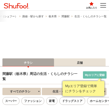
お気に入り
o!​（シュフー）
路線・駅から探す
栃木県
間藤駅
生活・くらしのチラシ一覧
チラシ
店舗
間藤駅（栃木県）周辺の生活・くらしのチラシ一
Myエリアに登録
覧
Myエリア登録で簡単
にチラシをチェック
すべてのチラシ
生活・くらし
新着順
スーパー
ファッション
家電
ドラッグストア
ホームセンタ