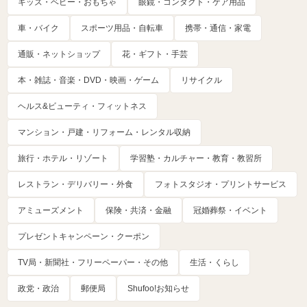
キッズ・ベビー・おもちゃ
眼鏡・コンタクト・ケア用品
車・バイク
スポーツ用品・自転車
携帯・通信・家電
通販・ネットショップ
花・ギフト・手芸
本・雑誌・音楽・DVD・映画・ゲーム
リサイクル
ヘルス&ビューティ・フィットネス
マンション・戸建・リフォーム・レンタル収納
旅行・ホテル・リゾート
学習塾・カルチャー・教育・教習所
レストラン・デリバリー・外食
フォトスタジオ・プリントサービス
アミューズメント
保険・共済・金融
冠婚葬祭・イベント
プレゼントキャンペーン・クーポン
TV局・新聞社・フリーペーパー・その他
生活・くらし
政党・政治
郵便局
Shufoo!お知らせ