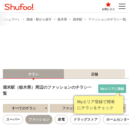
お気に入り
o!​（シュフー）
路線・駅から探す
栃木県
堀米駅
ファッションのチラシ一覧
チラシ
店舗
堀米駅（栃木県）周辺のファッションのチラシ一
Myエリアに登録
覧
Myエリア登録で簡単
にチラシをチェック
すべてのチラシ
ファッション
新着順
スーパー
ファッション
家電
ドラッグストア
ホームセンタ