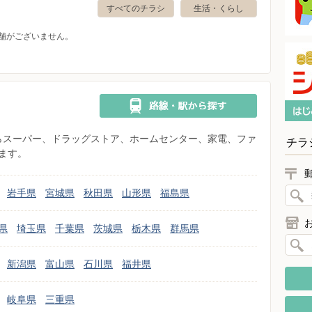
すべてのチラシ
生活・くらし
舗がございません。
県からスーパー、ドラッグストア、ホームセンター、家電、ファ
チラ
ます。
岩手県
宮城県
秋田県
山形県
福島県
県
埼玉県
千葉県
茨城県
栃木県
群馬県
新潟県
富山県
石川県
福井県
岐阜県
三重県