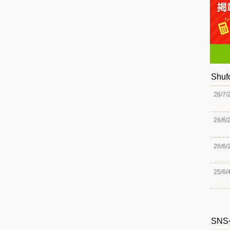
Shu
26/7/
26/6/
26/6/
25/6/
SN