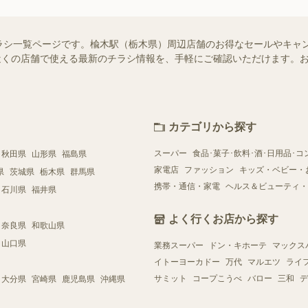
ラシ一覧ページです。楡木駅（栃木県）周辺店舗のお得なセールやキャ
ではお近くの店舗で使える最新のチラシ情報を、手軽にご確認いただけます
カテゴリから探す
スーパー
食品･菓子･飲料･酒･日用品･コ
秋田県
山形県
福島県
家電店
ファッション
キッズ・ベビー・
県
茨城県
栃木県
群馬県
携帯・通信・家電
ヘルス＆ビューティ・
石川県
福井県
よく行くお店から探す
奈良県
和歌山県
山口県
業務スーパー
ドン・キホーテ
マックス
イトーヨーカドー
万代
マルエツ
ライ
サミット
コープこうべ
バロー
三和
デ
大分県
宮崎県
鹿児島県
沖縄県