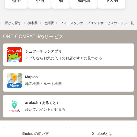
益子
小宅
塙
城内坂
下大羽
線・駅から探す
栃木県
七井駅
フォトスタジオ・プリントサービスのチラシ一覧
ONE COMPATHのサービス
シュフーチラシアプリ
アプリならお気に入りのお店がすぐに見つかる！
Mapion
地図検索・ルート検索
aruku&（あるくと）
歩いてポイントが貯まる
Shufoo!の使い方
Shufoo!とは