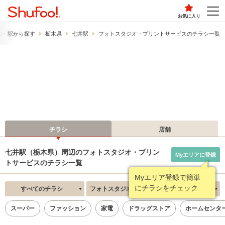
お気に入り
線・駅から探す
栃木県
七井駅
フォトスタジオ・プリントサービスのチラシ一覧
チラシ
店舗
七井駅（栃木県）周辺のフォトスタジオ・プリン
Myエリアに登録
トサービスのチラシ一覧
Myエリア登録で簡単
にチラシをチェック
すべてのチラシ
フォトスタジオ・プリントサービス
新着順
スーパー
ファッション
家電
ドラッグストア
ホームセンタ