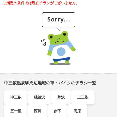
ご指定の条件では現在チラシがございません。
中三依温泉駅周辺地域の車・バイクのチラシ一覧
中三依
独鈷沢
芹沢
上三依
五十里
西川
赤下
高原