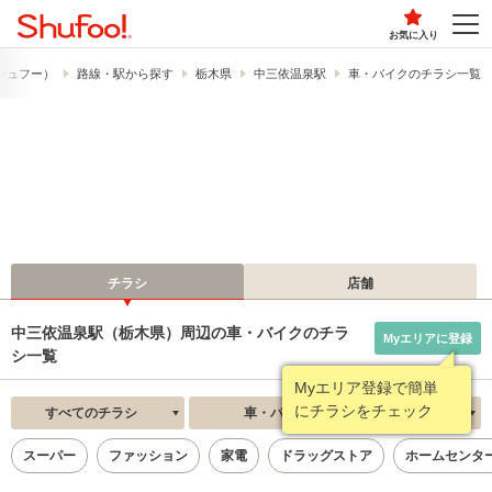
お気に入り
​（シュフー）
路線・駅から探す
栃木県
中三依温泉駅
車・バイクのチラシ一覧
チラシ
店舗
中三依温泉駅（栃木県）周辺の車・バイクのチラ
Myエリアに登録
シ一覧
Myエリア登録で簡単
にチラシをチェック
すべてのチラシ
車・バイク
新着順
スーパー
ファッション
家電
ドラッグストア
ホームセンタ