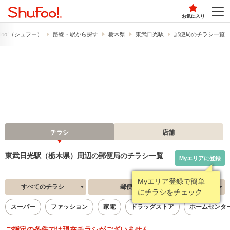
お気に入り
foo!​（シュフー）
路線・駅から探す
栃木県
東武日光駅
郵便局のチラシ一覧
チラシ
店舗
東武日光駅（栃木県）周辺の郵便局のチラシ一覧
Myエリアに登録
Myエリア登録で簡単
すべてのチラシ
郵便局
新着順
にチラシをチェック
スーパー
ファッション
家電
ドラッグストア
ホームセンタ
ご指定の条件では現在チラシがございません。